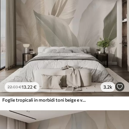
13
.22
€
3.2k
22
.03
€
Foglie tropicali in morbidi toni beige e verdi, con un effetto acquerello e delicate transizioni di colore