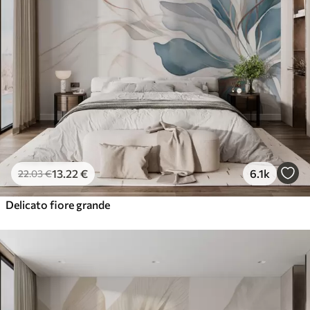
13
.22
€
6.1k
22
.03
€
Delicato fiore grande