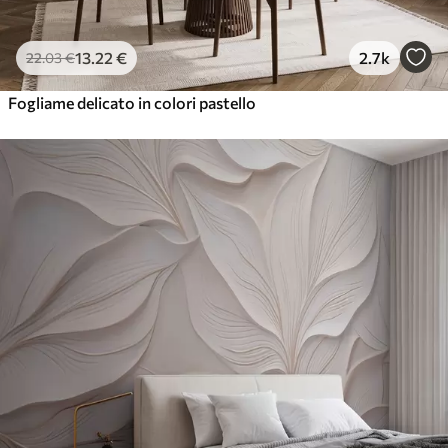
13
.22
€
2.7k
22
.03
€
Fogliame delicato in colori pastello