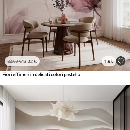
13
.22
€
1.9k
22
.03
€
Fiori effimeri in delicati colori pastello