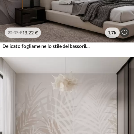
13
.22
€
1.7k
22
.03
€
Delicato fogliame nello stile del bassorilievo