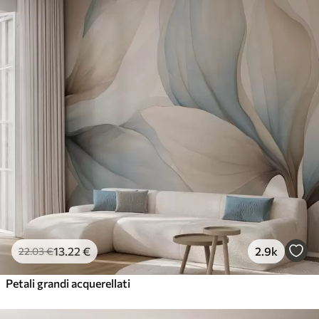
13
.22
€
2.9k
22
.03
€
Petali grandi acquerellati