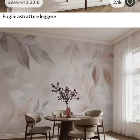
13
.22
€
2.1k
22
.03
€
Foglie astratte e leggere