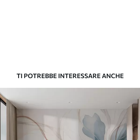
Materiali disponibili
Standard
45
.00
27
.00
€
/m²
Premium
56
.67
34
.00
€
/m²
TI POTREBBE INTERESSARE ANCHE
Vinile Premium
65
.00
39
.00
€
/m²
Peel and Stick
81
.67
49
.00
€
/m²