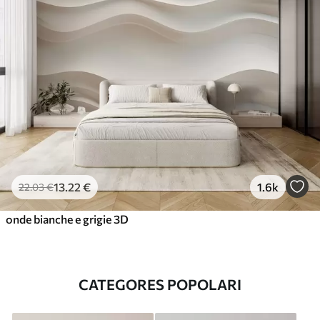
13
.22
€
1.6k
22
.03
€
onde bianche e grigie 3D
CATEGORES POPOLARI