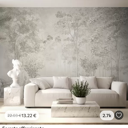
13
.22
€
2.7k
22
.03
€