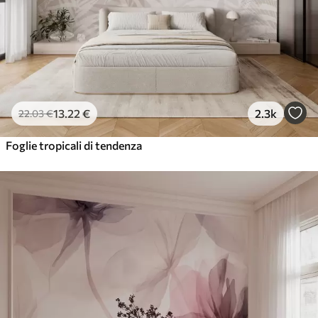
13
.22
€
2.3k
22
.03
€
Foglie tropicali di tendenza