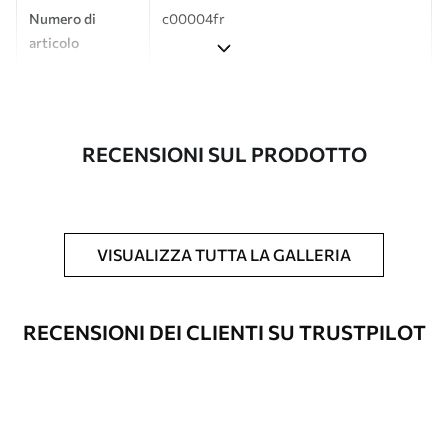
Numero di
c00004fr
articolo
Produzione
L'immagine viene stampata nel formato
desiderato e tagliata in strisce identiche
con una larghezza massima di 50 cm.
RECENSIONI SUL PRODOTTO
Inoltre
È possibile aggiungere un rivestimento
laccato e/o un adesivo per carta da
parati.
VISUALIZZA TUTTA LA GALLERIA
Pulizia
La carta da parati può essere pulita
delicatamente con una spugna morbida.
Le carte da parati con finitura a vernice
RECENSIONI DEI CLIENTI SU TRUSTPILOT
possono essere pulite con acqua.
Metodo di
Applicazione senza soluzione di
applicazione
continuità