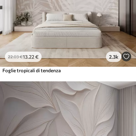
13
.22
€
2.3k
22
.03
€
Foglie tropicali di tendenza