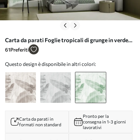
Carta da parati Foglie tropicali di grunge in verde
nr. u00299v4
61
Preferiti
Questo design è disponibile in altri colori:
Pronto per la
Carta da parati in
consegna in 1-3 giorni
formati non standard
lavorativi