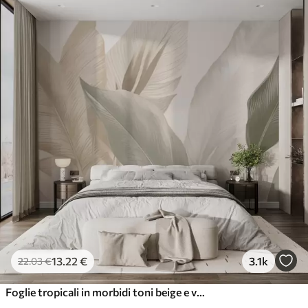
13
.22
€
3.1k
22
.03
€
Foglie tropicali in morbidi toni beige e verdi, con un effetto acquerello e delicate transizioni di colore