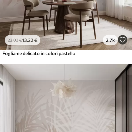
13
.22
€
2.7k
22
.03
€
Fogliame delicato in colori pastello