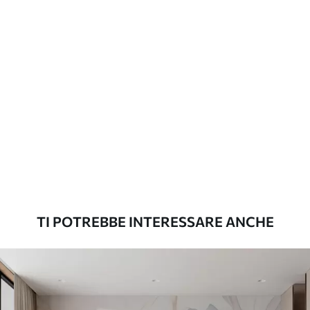
Metodo di
Applicazione senza soluzione di
applicazione
continuità
Materiali disponibili
Standard
45
.00
27
.00
€
/m²
Premium
56
.67
34
.00
€
/m²
TI POTREBBE INTERESSARE ANCHE
Vinile Premium
65
.00
39
.00
€
/m²
Peel and Stick