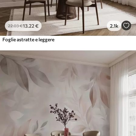
13
.22
€
2.1k
22
.03
€
Foglie astratte e leggere