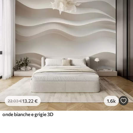
13
.22
€
1.6k
22
.03
€
onde bianche e grigie 3D