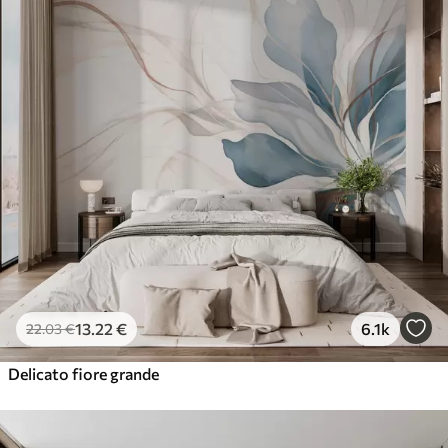
81
.67
49
.00
€
/m²
13
.22
€
6.1k
22
.03
€
Delicato fiore grande