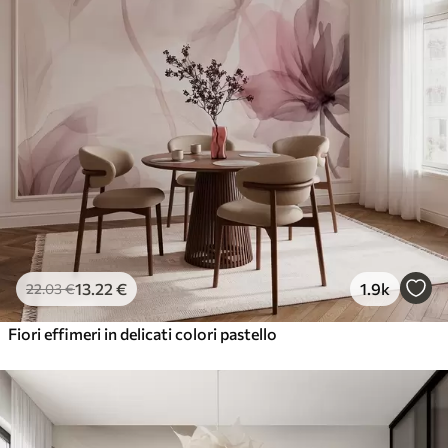
13
.22
€
1.9k
22
.03
€
Fiori effimeri in delicati colori pastello