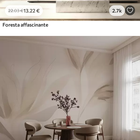
13
.22
€
2.7k
22
.03
€
Foresta affascinante