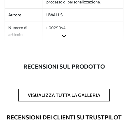
processo di personalizzazione.
Autore
UWALLS
Numero di
u00299v4
articolo
Produzione
L'immagine viene stampata nel formato
desiderato e tagliata in strisce identiche
con una larghezza massima di 50 cm.
RECENSIONI SUL PRODOTTO
Inoltre
È possibile aggiungere un rivestimento
laccato e/o un adesivo per carta da
parati.
VISUALIZZA TUTTA LA GALLERIA
Pulizia
La carta da parati può essere pulita
delicatamente con una spugna morbida.
Le carte da parati con finitura a vernice
RECENSIONI DEI CLIENTI SU TRUSTPILOT
possono essere pulite con acqua.