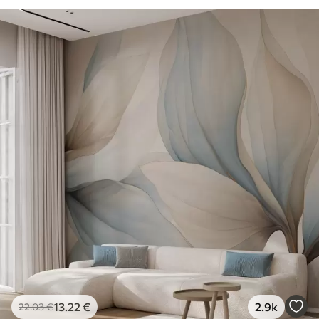
13
.22
€
2.9k
22
.03
€