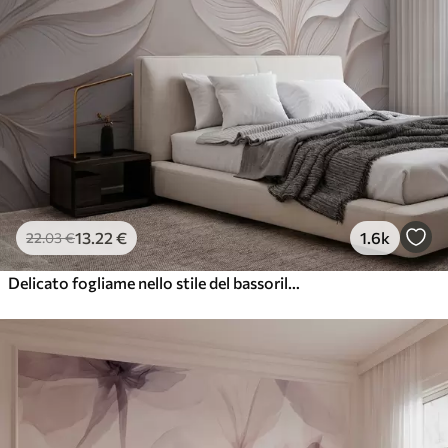
13
.22
€
1.6k
22
.03
€
Delicato fogliame nello stile del bassorilievo