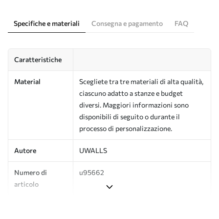
Specifiche e materiali
Consegna e pagamento
FAQ
Caratteristiche
Material
Scegliete tra tre materiali di alta qualità,
ciascuno adatto a stanze e budget
diversi. Maggiori informazioni sono
disponibili di seguito o durante il
processo di personalizzazione.
Autore
UWALLS
Numero di
u95662
articolo
Produzione
L'immagine viene stampata nel formato
desiderato e tagliata in strisce identiche