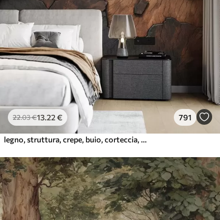
13
.22
€
791
22
.03
€
legno, struttura, crepe, buio, corteccia, superficie