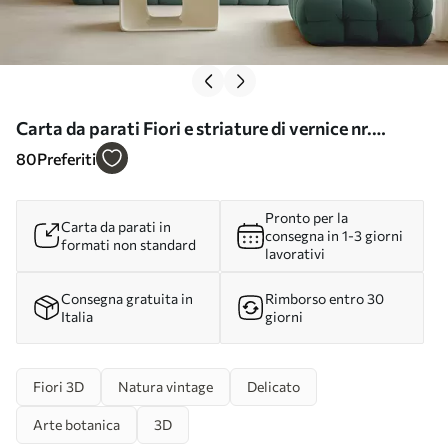
Carta da parati Fiori e striature di vernice nr.
u95662
80
Preferiti
Pronto per la
Carta da parati in
consegna in 1-3 giorni
formati non standard
lavorativi
Consegna gratuita in
Rimborso entro 30
Italia
giorni
Fiori 3D
Natura vintage
Delicato
Arte botanica
3D