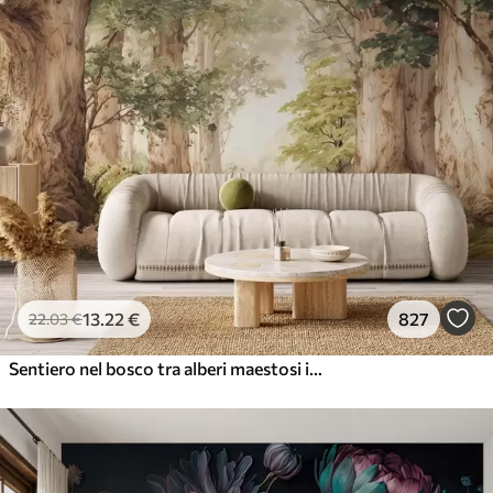
13
.22
€
827
22
.03
€
Sentiero nel bosco tra alberi maestosi in stile acquerello