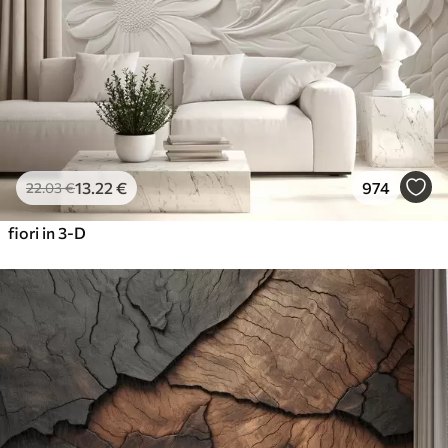
13
.22
€
974
22
.03
€
fiori in 3-D