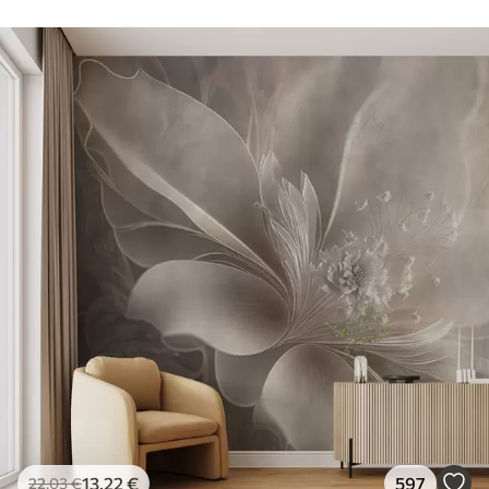
13
.22
€
597
22
.03
€