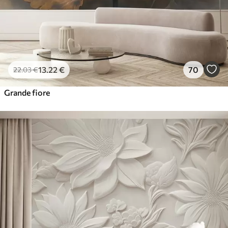
13
.22
€
70
22
.03
€
Grande fiore