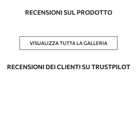
con una larghezza massima di 50 cm.
RECENSIONI SUL PRODOTTO
Inoltre
È possibile aggiungere un rivestimento
laccato e/o un adesivo per carta da
parati.
VISUALIZZA TUTTA LA GALLERIA
Pulizia
La carta da parati può essere pulita
delicatamente con una spugna morbida.
Le carte da parati con finitura a vernice
RECENSIONI DEI CLIENTI SU TRUSTPILOT
possono essere pulite con acqua.
Metodo di
Applicazione senza soluzione di
applicazione
continuità
Materiali disponibili
Standard
45
.00
27
.00
€
/m²