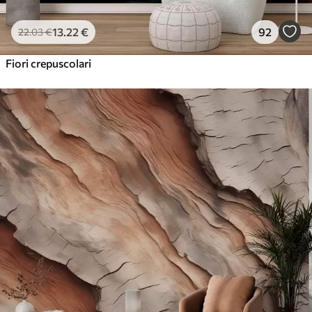
13
.22
€
92
22
.03
€
Fiori crepuscolari