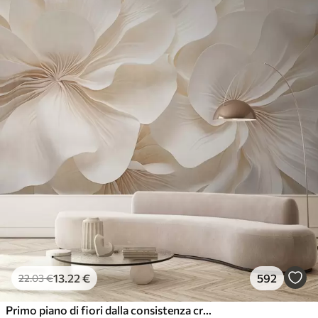
13
.22
€
592
22
.03
€
Primo piano di fiori dalla consistenza cremosa con petali delicati e fluenti, che creano una composizione floreale morbida, elegante e strutturata