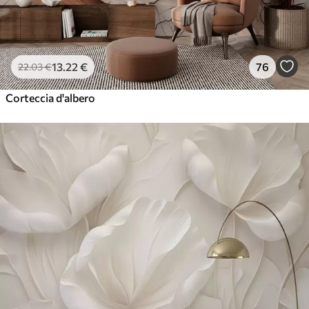
13
.22
€
76
22
.03
€
Corteccia d'albero