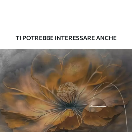
Premium
56
.67
34
.00
€
/m²
TI POTREBBE INTERESSARE ANCHE
Vinile Premium
65
.00
39
.00
€
/m²
Peel and Stick
81
.67
49
.00
€
/m²