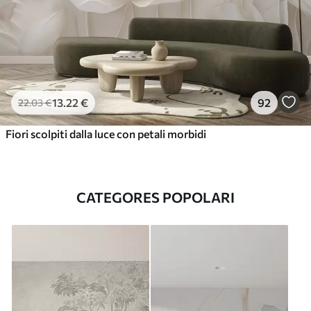
13
.22
€
92
22
.03
€
Fiori scolpiti dalla luce con petali morbidi
CATEGORES POPOLARI