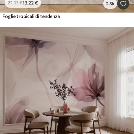
13
.22
€
22
.03
€
2.3k
Foglie tropicali di tendenza