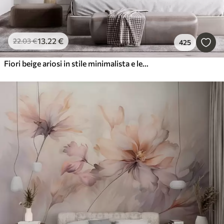
13
.22
€
22
.03
€
425
Fiori beige ariosi in stile minimalista e leggero