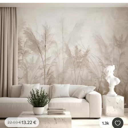
13
.22
€
22
.03
€
1.3k