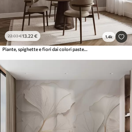
13
.22
€
22
.03
€
1.4k
Piante, spighette e fiori dai colori pastello marroni su uno sfondo nebuloso e strutturato