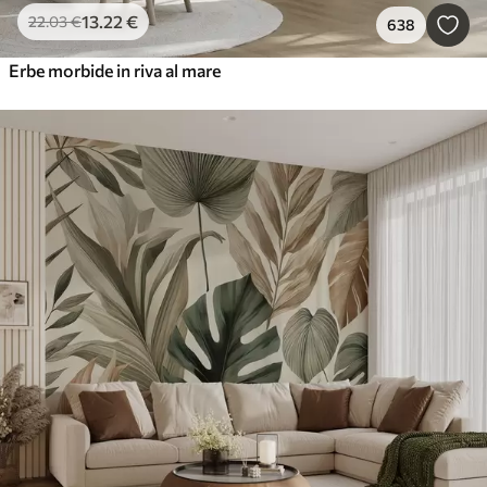
13
.22
€
22
.03
€
638
Erbe morbide in riva al mare