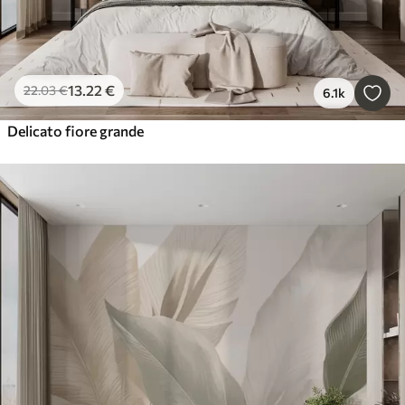
13
.22
€
22
.03
€
6.1k
Delicato fiore grande