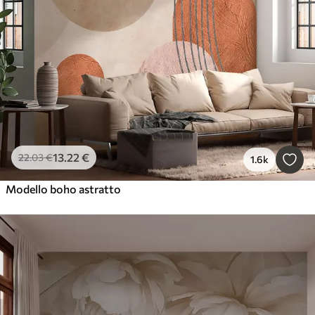
13
.22
€
22
.03
€
1.6k
Modello boho astratto