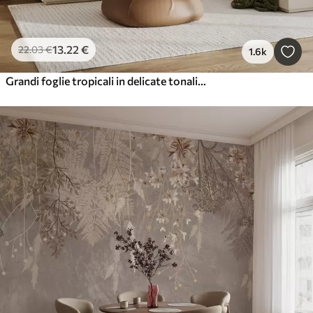
13
.22
€
22
.03
€
1.6k
Grandi foglie tropicali in delicate tonalità pastello