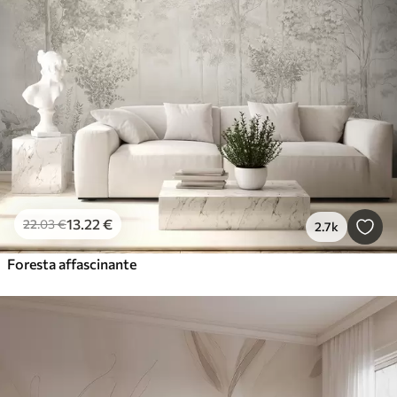
13
.22
€
22
.03
€
2.7k
Foresta affascinante