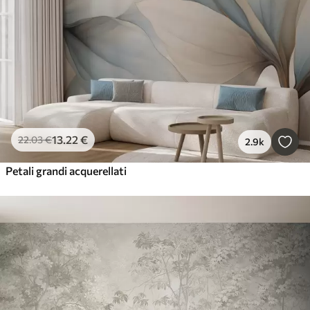
13
.22
€
22
.03
€
2.9k
Petali grandi acquerellati