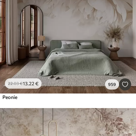
13
.22
€
22
.03
€
959
Peonie