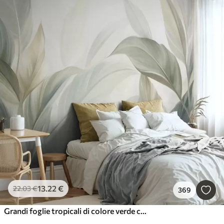
13
.22
€
22
.03
€
369
Grandi foglie tropicali di colore verde chiaro con tonalità tenui e pastello, in una composizione artistica ricca di texture