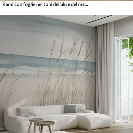
Rami con foglie nei toni del blu e del marrone, sfondo chiaro, morbido e delicato, stile acquerello