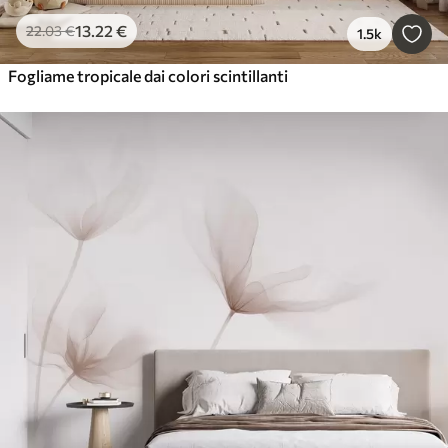
13
.22
€
22
.03
€
1.5k
Fogliame tropicale dai colori scintillanti