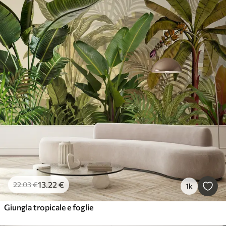
13
.22
€
22
.03
€
1k
Giungla tropicale e foglie