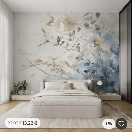
13
.22
€
22
.03
€
1.5k