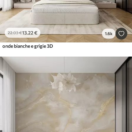
13
.22
€
22
.03
€
1.6k
onde bianche e grigie 3D