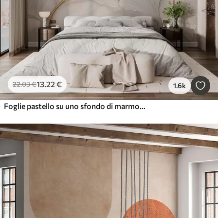
13
.22
€
22
.03
€
1.6k
Foglie pastello su uno sfondo di marmo nei toni del beige