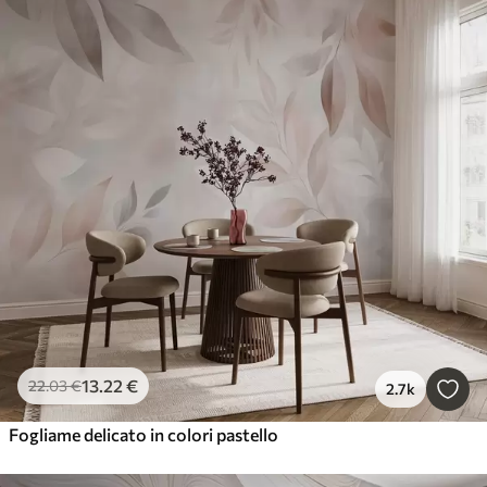
13
.22
€
22
.03
€
2.7k
Fogliame delicato in colori pastello