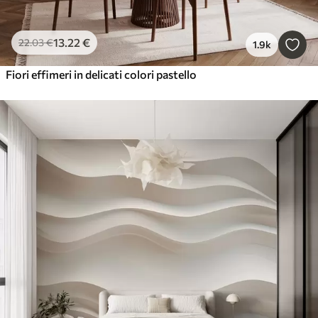
13
.22
€
22
.03
€
1.9k
Fiori effimeri in delicati colori pastello