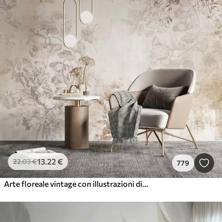
13
.22
€
22
.03
€
779
Arte floreale vintage con illustrazioni di fiori e foglie delicati in stile disegno, morbidi toni pastello beige e seppia