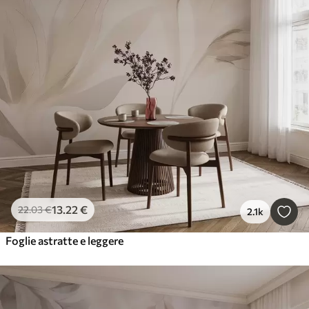
13
.22
€
22
.03
€
2.1k
Foglie astratte e leggere