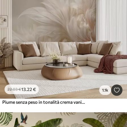
13
.22
€
22
.03
€
1.1k
Piume senza peso in tonalità crema vaniglia