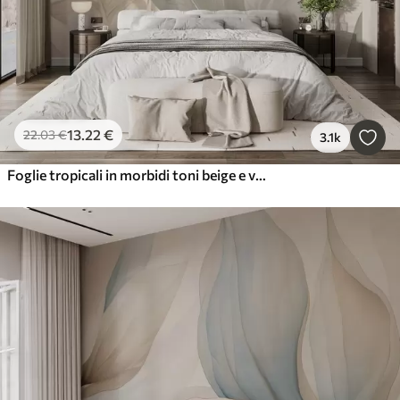
13
.22
€
22
.03
€
3.1k
Foglie tropicali in morbidi toni beige e verdi, con un effetto acquerello e delicate transizioni di colore