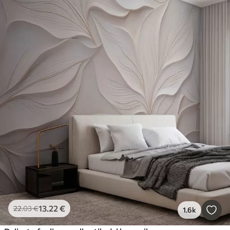
13
.22
€
22
.03
€
1.6k