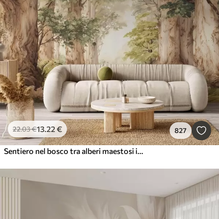
13
.22
€
22
.03
€
827
Sentiero nel bosco tra alberi maestosi in stile acquerello