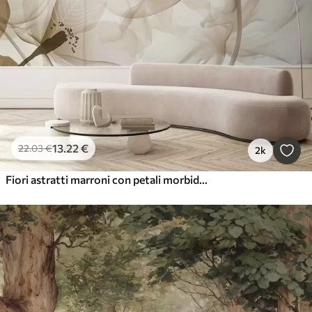
13
.22
€
22
.03
€
2k
Fiori astratti marroni con petali morbidi e traslucidi e dettagli delicati, su sfondo bianco