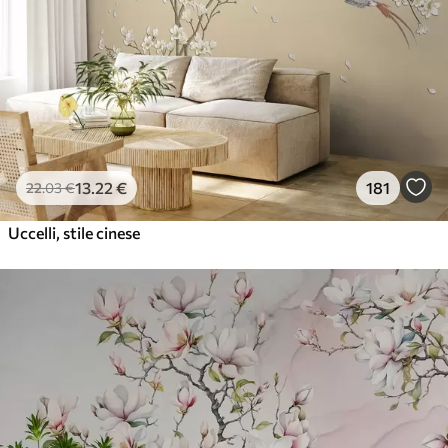
13
.22
€
181
22
.03
€
Uccelli, stile cinese