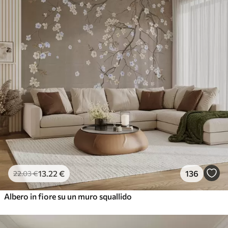
13
.22
€
136
22
.03
€
Albero in fiore su un muro squallido