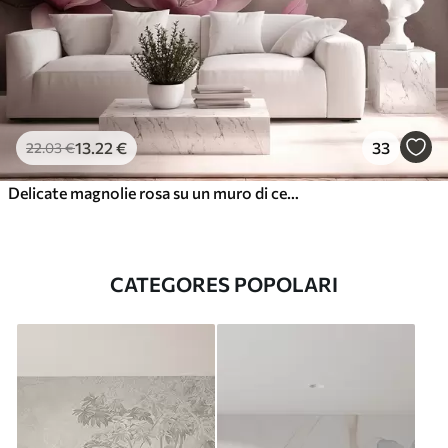
13
.22
€
33
22
.03
€
Delicate magnolie rosa su un muro di cemento
CATEGORES POPOLARI