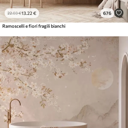
13
.22
€
676
22
.03
€
Ramoscelli e fiori fragili bianchi