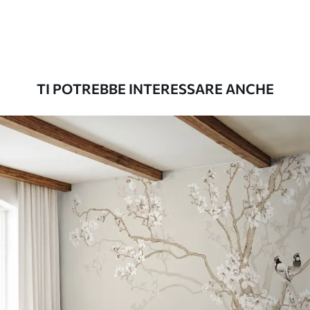
Premium
56
.67
34
.00
€
/m²
TI POTREBBE INTERESSARE ANCHE
Vinile Premium
65
.00
39
.00
€
/m²
Peel and Stick
81
.67
49
.00
€
/m²