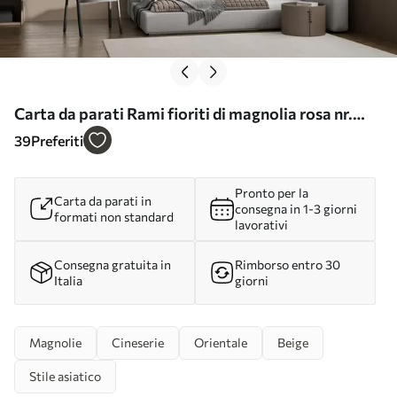
Carta da parati Rami fioriti di magnolia rosa nr.
u94363
39
Preferiti
Pronto per la
Carta da parati in
consegna in 1-3 giorni
formati non standard
lavorativi
Consegna gratuita in
Rimborso entro 30
Italia
giorni
Magnolie
Cineserie
Orientale
Beige
Stile asiatico