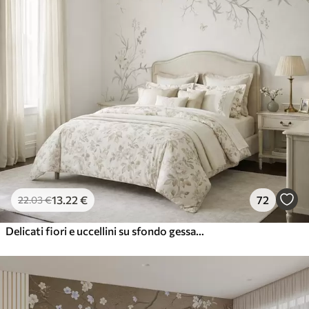
13
.22
€
72
22
.03
€
Delicati fiori e uccellini su sfondo gessato