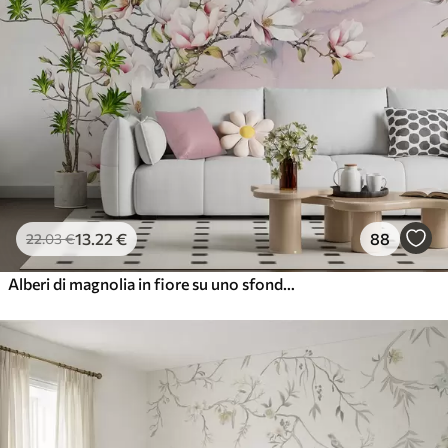
13
.22
€
88
22
.03
€
Alberi di magnolia in fiore su uno sfondo di marmo