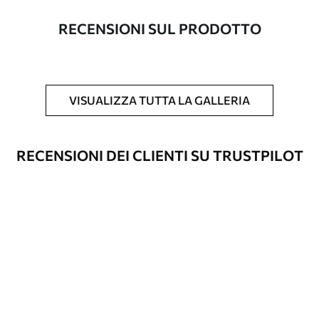
con una larghezza massima di 50 cm.
RECENSIONI SUL PRODOTTO
Inoltre
È possibile aggiungere un rivestimento
laccato e/o un adesivo per carta da
parati.
VISUALIZZA TUTTA LA GALLERIA
Pulizia
La carta da parati può essere pulita
delicatamente con una spugna morbida.
Le carte da parati con finitura a vernice
RECENSIONI DEI CLIENTI SU TRUSTPILOT
possono essere pulite con acqua.
Metodo di
Applicazione senza soluzione di
applicazione
continuità
Materiali disponibili
Standard
45
.00
27
.00
€
/m²