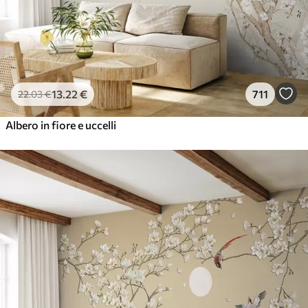
13
.22
€
711
22
.03
€
Albero in fiore e uccelli