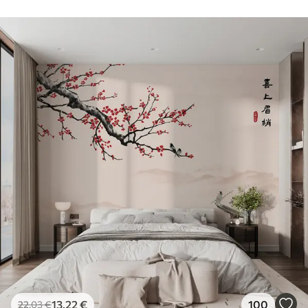
13
.22
€
100
22
.03
€