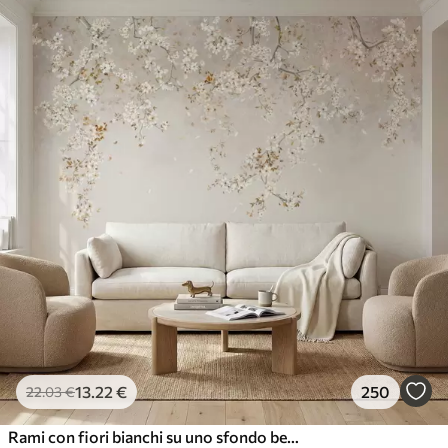
13
.22
€
250
22
.03
€
Rami con fiori bianchi su uno sfondo beige chiaro