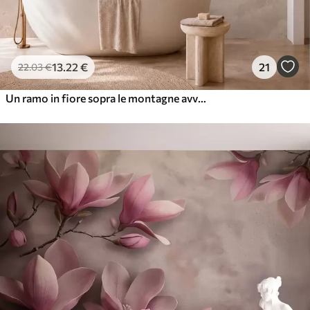
13
.22
€
21
22
.03
€
Un ramo in fiore sopra le montagne avvolte dalla nebbia e il sole