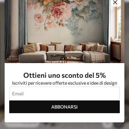
Ottieni uno sconto del 5%
Iscriviti per ricevere offerte esclusive e idee di design
ABBONARSI
13
.22
€
22
.03
€
22