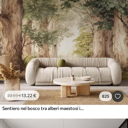
13
.22
€
22
.03
€
825
Sentiero nel bosco tra alberi maestosi in stile acquerello