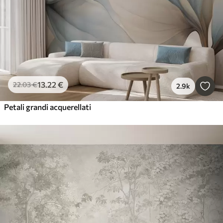
13
.22
€
22
.03
€
2.9k
Petali grandi acquerellati