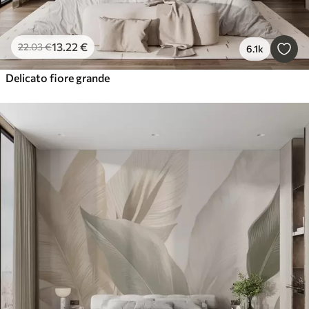
13
.22
€
22
.03
€
6.1k
Delicato fiore grande