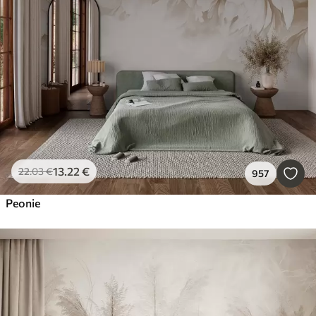
13
.22
€
22
.03
€
957
Peonie