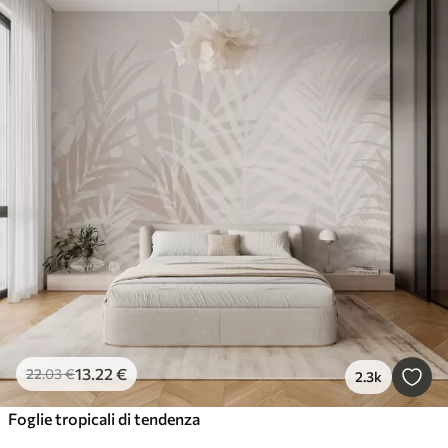
13
.22
€
22
.03
€
2.3k
Foglie tropicali di tendenza