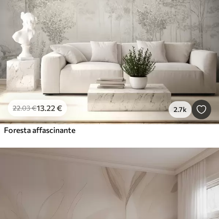
13
.22
€
22
.03
€
2.7k
Foresta affascinante