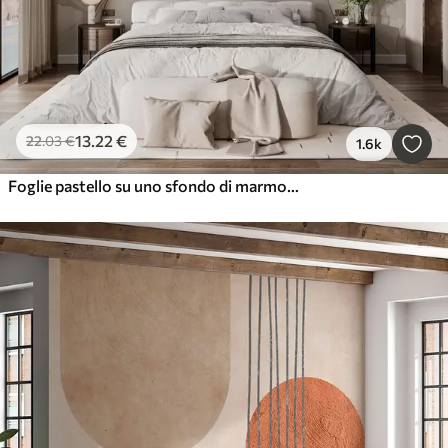
13
.22
€
22
.03
€
1.6k
Foglie pastello su uno sfondo di marmo nei toni del beige