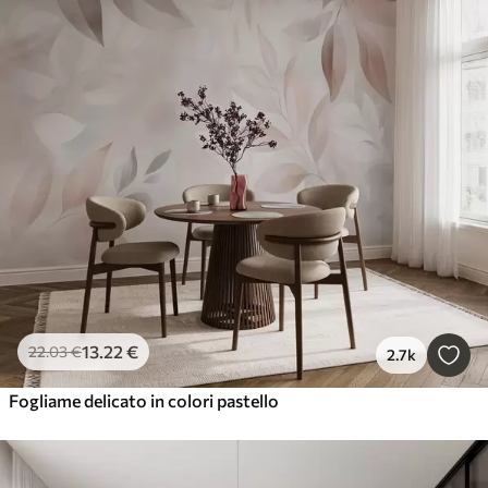
13
.22
€
22
.03
€
2.7k
Fogliame delicato in colori pastello