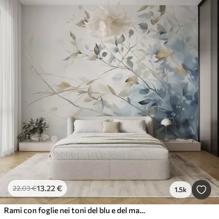
13
.22
€
22
.03
€
1.5k
Rami con foglie nei toni del blu e del marrone, sfondo chiaro, morbido e delicato, stile acquerello