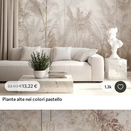
13
.22
€
22
.03
€
1.3k
Piante alte nei colori pastello