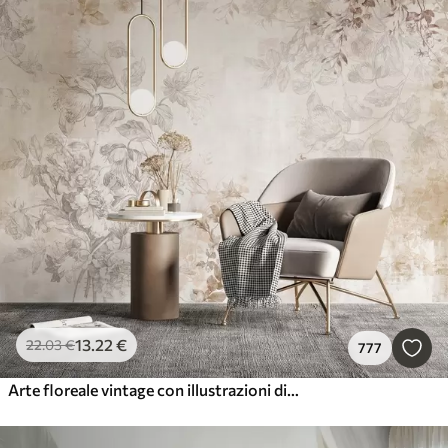
13
.22
€
22
.03
€
777
Arte floreale vintage con illustrazioni di fiori e foglie delicati in stile disegno, morbidi toni pastello beige e seppia