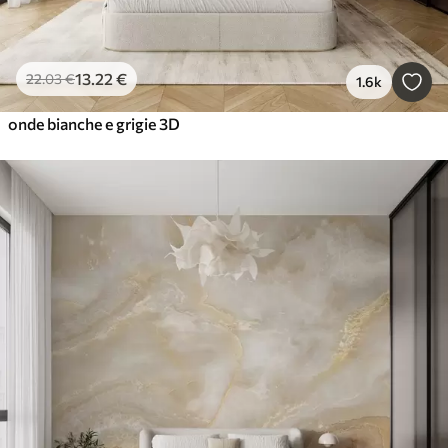
13
.22
€
22
.03
€
1.6k
onde bianche e grigie 3D