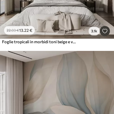
13
.22
€
22
.03
€
3.1k
Foglie tropicali in morbidi toni beige e verdi, con un effetto acquerello e delicate transizioni di colore