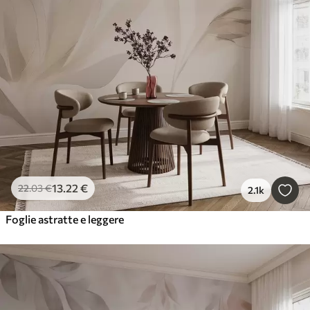
13
.22
€
22
.03
€
2.1k
Foglie astratte e leggere