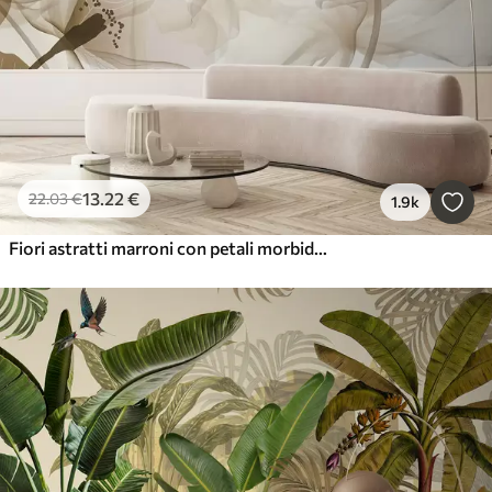
13
.22
€
22
.03
€
1.9k
Fiori astratti marroni con petali morbidi e traslucidi e dettagli delicati, su sfondo bianco