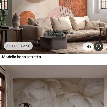
13
.22
€
22
.03
€
1.6k
Modello boho astratto