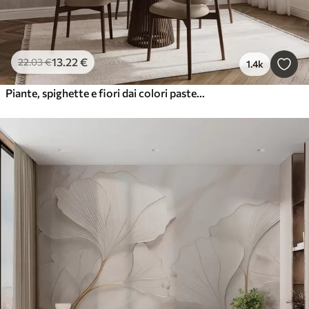
13
.22
€
22
.03
€
1.4k
Piante, spighette e fiori dai colori pastello marroni su uno sfondo nebuloso e strutturato