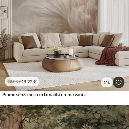
13
.22
€
22
.03
€
1.1k
Piume senza peso in tonalità crema vaniglia