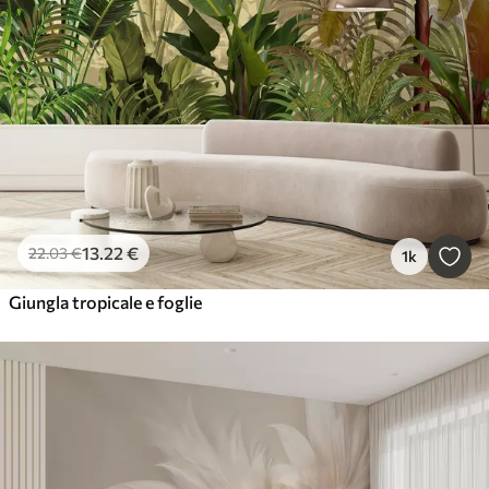
13
.22
€
22
.03
€
1k
Giungla tropicale e foglie