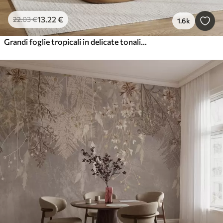
13
.22
€
22
.03
€
1.6k
Grandi foglie tropicali in delicate tonalità pastello