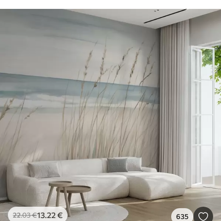
13
.22
€
22
.03
€
635