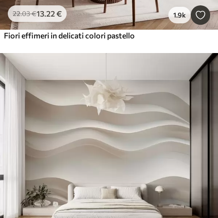
13
.22
€
22
.03
€
1.9k
Fiori effimeri in delicati colori pastello