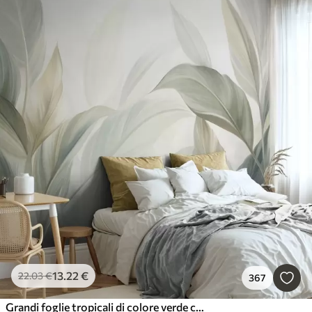
13
.22
€
22
.03
€
367
Grandi foglie tropicali di colore verde chiaro con tonalità tenui e pastello, in una composizione artistica ricca di texture