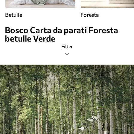
Betulle
Foresta
Bosco Carta da parati Foresta
betulle Verde
Filter
Bosco
Formato immagine
Verde
Intelligente
Resettare tutto