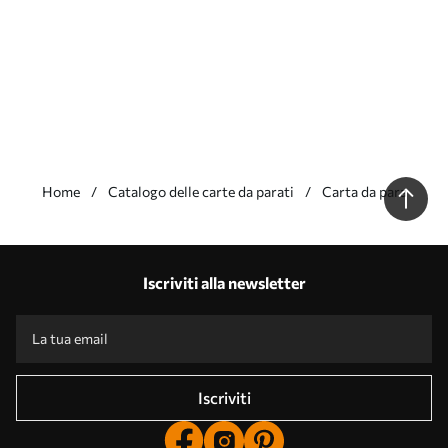
Home
Catalogo delle carte da parati
Carta da parati For
I nostri vantaggi
Risposte:
1
Iscriviti alla newsletter
Produzione in base alle taglie individuali
Partecipate alle promozioni per le festività del 2025 e ottenete uno sconto
Fotoritocco professionale gratuito
Codici promozionali con sconti su ordinazione!
Iscriviti