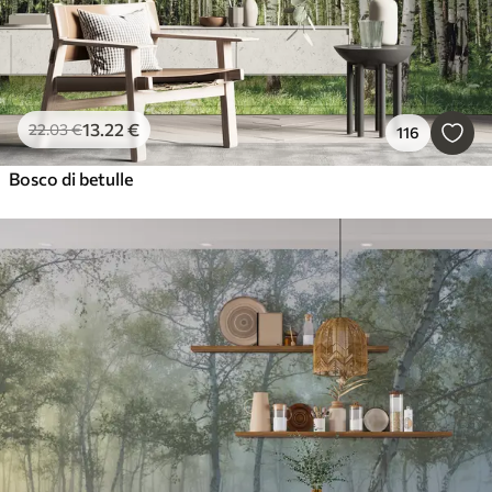
13
.22
€
22
.03
€
116
Bosco di betulle