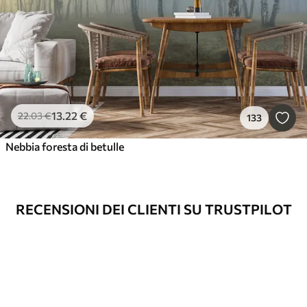
13
.22
€
22
.03
€
133
Nebbia foresta di betulle
RECENSIONI DEI CLIENTI SU TRUSTPILOT