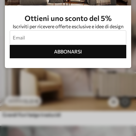
Ottieni uno sconto del 5%
Iscriviti per ricevere offerte esclusive e idee di design
ABBONARSI
13
.22
€
22
.03
€
35
Grandi fiori beige traslucidi